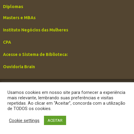
Diplomas
Masters e MBAs
Instituto Negócios das Mulheres
CPA
Acesse o Sistema de Biblioteca:
Ouvidoria Brain
Copyright 2026 Brain Business School |
Política de privacidade
|
Desenvolvido por
Enoma
Usamos cookies em nosso site para fornecer a experiência
mais relevante, lembrando suas preferências e visitas
repetidas. Ao clicar em “Aceitar”, concorda com a utilização
de TODOS os cookies.
Cookie settings
ACEITAR