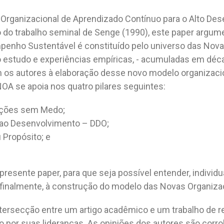
 Organizacional de Aprendizado Contínuo para o Alto De
do trabalho seminal de Senge (1990), este paper argume
mpenho Sustentável é constituído pelo universo das No
jo estudo e experiências empíricas, - acumuladas em déc
ram os autores à elaboração desse novo modelo organizaci
OA se apoia nos quatro pilares seguintes:
ações sem Medo;
 ao Desenvolvimento – DDO;
 Propósito; e
resente paper, para que seja possível entender, individu
r, finalmente, à construção do modelo das Novas Organi
ntersecção entre um artigo acadêmico e um trabalho de r
 por suas lideranças. As opiniões dos autores são corr