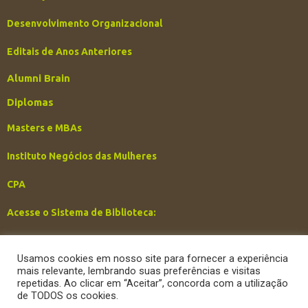
Desenvolvimento Organizacional
Editais de Anos Anteriores
Alumni Brain
Diplomas
Masters e MBAs
Instituto Negócios das Mulheres
CPA
Acesse o Sistema de Biblioteca:
Ouvidoria Brain
Usamos cookies em nosso site para fornecer a experiência
mais relevante, lembrando suas preferências e visitas
Copyright 2026 Brain Business School |
Política de privacidade
|
repetidas. Ao clicar em “Aceitar”, concorda com a utilização
de TODOS os cookies.
Desenvolvido por
Enoma